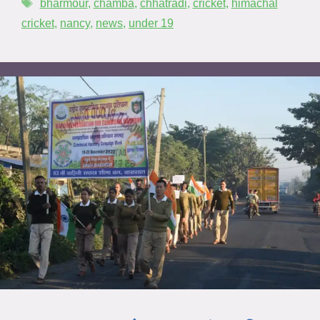
bharmour
,
chamba
,
chhatradi
,
cricket
,
himachal
cricket
,
nancy
,
news
,
under 19