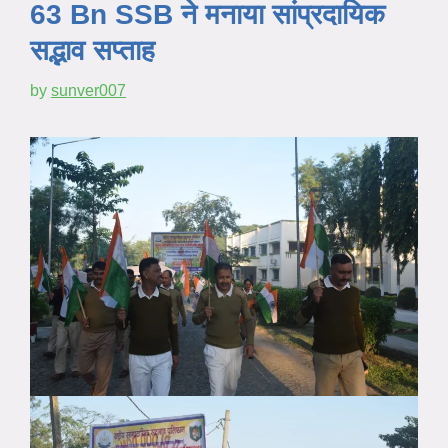
63 Bn SSB ने मनाया सांप्रदायिक
सद्भाव सप्ताह
by
sunver007