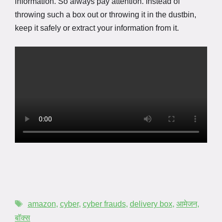
information. So always pay attention. Instead of
throwing such a box out or throwing it in the dustbin,
keep it safely or extract your information from it.
amazon
,
cyber
,
cyber frauds
,
delivery box
,
आमेजन
,
बॉक्स