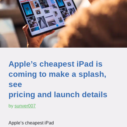
Apple’s cheapest iPad is
coming to make a splash,
see
pricing and launch details
by
sunver007
Apple’s cheapest iPad