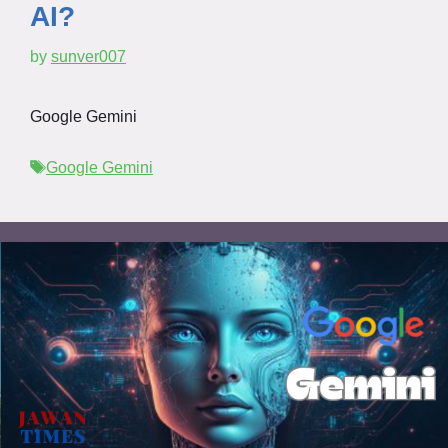
AI?
by
sunver007
Google Gemini
Tags
Google Gemini