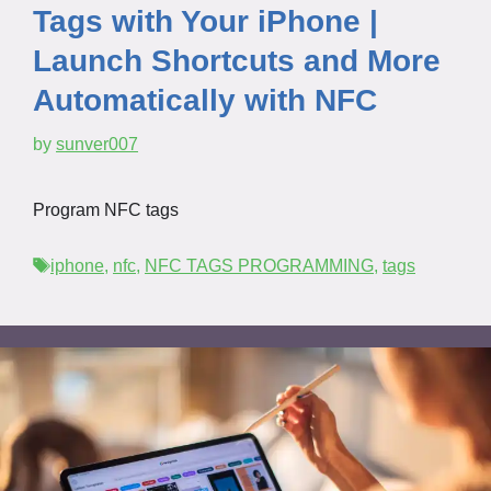
Tags with Your iPhone |
Launch Shortcuts and More
Automatically with NFC
by
sunver007
Program NFC tags
Tags
iphone
,
nfc
,
NFC TAGS PROGRAMMING
,
tags