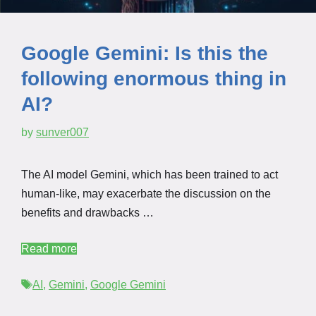
Google Gemini: Is this the
following enormous thing in
AI?
by
sunver007
The AI model Gemini, which has been trained to act
human-like, may exacerbate the discussion on the
benefits and drawbacks …
Read more
Tags
AI
,
Gemini
,
Google Gemini