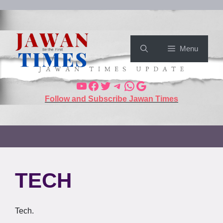
Skip
to
content
Menu
YouTube
Facebook
Twitter
Telegram
WhatsApp
Google
Follow and Subscribe Jawan Times
TECH
Tech.