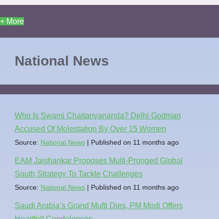
+ More
National News
Who Is Swami Chaitanyananda? Delhi Godman
Accused Of Molestation By Over 15 Women
Source:
National News
Published on 11 months ago
EAM Jaishankar Proposes Multi-Pronged Global
South Strategy To Tackle Challenges
Source:
National News
Published on 11 months ago
Saudi Arabia’s Grand Mufti Dies, PM Modi Offers
Heartfelt Condolences