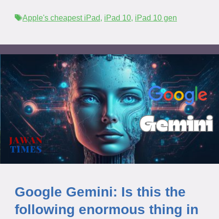
Tags
Apple's cheapest iPad
,
iPad 10
,
iPad 10 gen
Google Gemini: Is this the
following enormous thing in